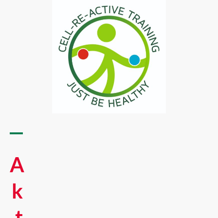
A
k
t