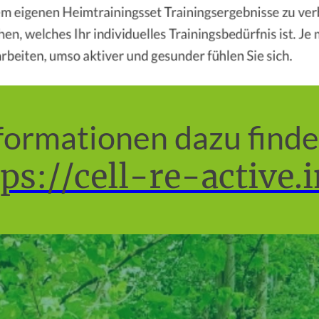
ormationen dazu finde
ps://cell-re-active.