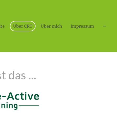
ite
Über CRT
Über mich
Impressum
 das ...